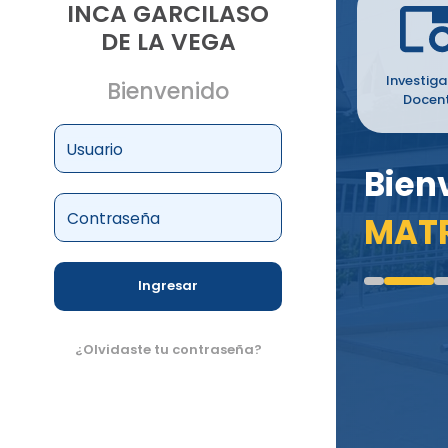
INCA GARCILASO
DE LA VEGA
Investiga
Bienvenido
Docen
Usuario
Bien
Contraseña
MAT
Ingresar
¿Olvidaste tu contraseña?