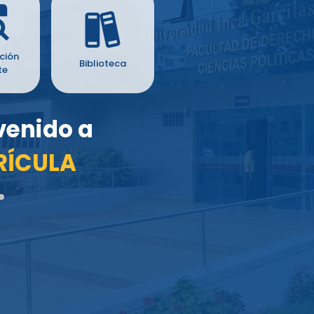
ción
Biblioteca
te
venido a
RÍCULA